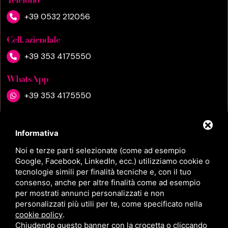
Telefono
+39 0532 212056
Cell. aziendale
+39 353 4175550
WhatsApp
+39 353 4175550
Email
Informativa
info@dottoressalindabui.it
Noi e terze parti selezionate (come ad esempio
Ambulatorio
Google, Facebook, LinkedIn, ecc.) utilizziamo cookie o
tecnologie simili per finalità tecniche e, con il tuo
Via Montebello, 26
consenso, anche per altre finalità come ad esempio
44121 Ferrara FE
per mostrati annunci personalizzati e non
personalizzati più utili per te, come specificato nella
Clinica Domus Salutis
cookie policy
.
Chiudendo questo banner con la crocetta o cliccando
Viale dei Tigli, 60, 37045