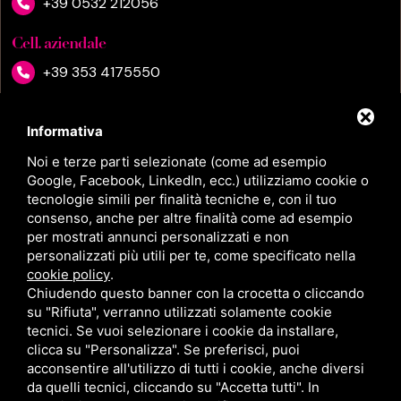
+39 0532 212056
Cell. aziendale
+39 353 4175550
WhatsApp
Informativa
+39 353 4175550
Noi e terze parti selezionate (come ad esempio
Google, Facebook, LinkedIn, ecc.) utilizziamo cookie o
Email
tecnologie simili per finalità tecniche e, con il tuo
info@dottoressalindabui.it
consenso, anche per altre finalità come ad esempio
per mostrati annunci personalizzati e non
Ambulatorio
personalizzati più utili per te, come specificato nella
cookie policy
.
Via Montebello, 26
Chiudendo questo banner con la crocetta o cliccando
44121 Ferrara FE
su "Rifiuta", verranno utilizzati solamente cookie
tecnici. Se vuoi selezionare i cookie da installare,
Clinica Domus Salutis
clicca su "Personalizza". Se preferisci, puoi
acconsentire all'utilizzo di tutti i cookie, anche diversi
Viale dei Tigli, 60, 37045
da quelli tecnici, cliccando su "Accetta tutti". In
Legnago VR