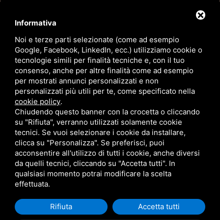
WhatsApp
Informativa
+39 353 4175550
Noi e terze parti selezionate (come ad esempio
Google, Facebook, LinkedIn, ecc.) utilizziamo cookie o
Email
tecnologie simili per finalità tecniche e, con il tuo
info@dottoressalindabui.it
consenso, anche per altre finalità come ad esempio
per mostrati annunci personalizzati e non
Ambulatorio
personalizzati più utili per te, come specificato nella
cookie policy
.
Via Montebello, 26
Chiudendo questo banner con la crocetta o cliccando
44121 Ferrara FE
su "Rifiuta", verranno utilizzati solamente cookie
tecnici. Se vuoi selezionare i cookie da installare,
Clinica Domus Salutis
clicca su "Personalizza". Se preferisci, puoi
acconsentire all'utilizzo di tutti i cookie, anche diversi
Viale dei Tigli, 60, 37045
da quelli tecnici, cliccando su "Accetta tutti". In
Legnago VR
qualsiasi momento potrai modificare la scelta
effettuata.
Rifiuta
Accetta tutti