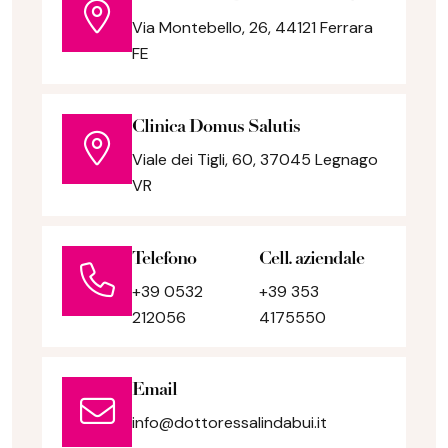
Via Montebello, 26, 44121 Ferrara
FE
Clinica Domus Salutis
Viale dei Tigli, 60, 37045 Legnago
VR
Telefono
Cell. aziendale
+39 0532
+39 353
212056
4175550
Email
info@dottoressalindabui.it