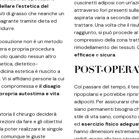
cuscinetti adiposi con un’az
ellare l'estetica del
attraverso fori presenti sull
siti di grasso che neanche un
aspirata varia a seconda del
agrante tramite dieta ed
trattare. Una volta che il ri
ridurre.
raggiunto, si può procede a
compressivo della zona tratta
 liposuzione non è un metodo
rimodellamento dei tessuti. 
vera e propria procedura
efficace
e
sicura
.
e solo quando nessun altro
etica, dietetico-
POST-OPER
cina estetica è riuscito a
. Vi si affidano persone la cui
e è compromessa e
il disagio
Col passare del tempo, il t
 propria autostima e vita
ripopolarsi e potrebbe riprist
adipociti. Per assicurarsi che 
siano permanenti bisogna che
toria il chirurgo deciderà
stile di vita sano, composto
ezioni da fare e gli obiettivi
ed
esercizio fisico adegua
a poter realizzare le singole
hanno dimensioni estrema
 comunque le giuste
visibili, grazie alla loro strat