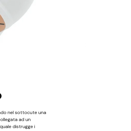
O
endo nel sottocute una
collegata ad un
 quale distrugge i