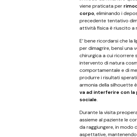
viene praticata per
rimod
corpo
, eliminando i depo
precedente tentativo dim
attività fisica è riuscito a 
E’ bene ricordarsi che la
per dimagrire, bensì una 
chirurgica a cui ricorrer
intervento di natura cosm
comportamentale e di medi
produrre i risultati sperati
armonia della silhouett
va ad interferire con la
sociale
.
Durante la visita preopera
assieme al paziente le corr
da raggiungere, in modo d
aspettative, mantenendo