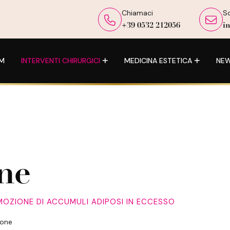
Chiamaci
Sc
+39 0532 212056
i
UM
INTERVENTI CHIRURGICI
MEDICINA ESTETICA
NE
ne
IMOZIONE DI ACCUMULI ADIPOSI IN ECCESSO
ione