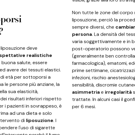
Non tutte le zone del corpo
porsi
liposuzione, perciò la proce
sempre diversi, che
cambian
?
persona
. La densità del te
varia soggettivamente e in b
 liposuzione deve
post-operatorio possono veri
spettative realistiche
(generalmente ben controlla
di buona salute, essere
farmacologica), ematomi, ed
d avere dei tessuti elastici.
prime settimane, cicatrizzazi
i di età per sottoporsi a
infezioni, rischio anestesiolo
ma le persone più anziane, la
sensibilità, discromie cutane
lla sua elasticità,
asimmetria
e
irregolarità
s
 risultati inferiori rispetto
trattate. In alcuni casi il go
per i pazienti in sovrappeso, è
per 6 mesi.
rima ad una dieta e solo
ntervento di
liposuzione
. I
endere l'uso di sigarette
ll'intervento perchè il fumo