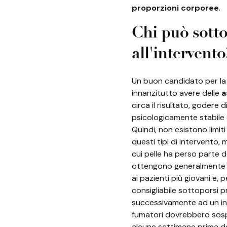
proporzioni corporee
.
Chi può sotto
all'intervento
Un buon candidato per la
innanzitutto avere delle
a
circa il risultato, godere 
psicologicamente stabile e
Quindi, non esistono limit
questi tipi di intervento, 
cui pelle ha perso parte de
ottengono generalmente dei
ai pazienti più giovani e, 
consigliabile sottoporsi p
successivamente ad un i
fumatori dovrebbero sosp
alcune settimane prima de