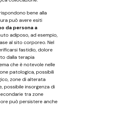
 rispondono bene alla
dura può avere esiti
o da persona a
ssuto adiposo, ad esempio,
ase al sito corporeo. Nel
ficarsi fastidio, dolore
to dalla terapia
ema che è notevole nelle
one patologica, possibili
gico, zone di alterata
e, possibile insorgenza di
econdarie tra zone
nfiore può persistere anche